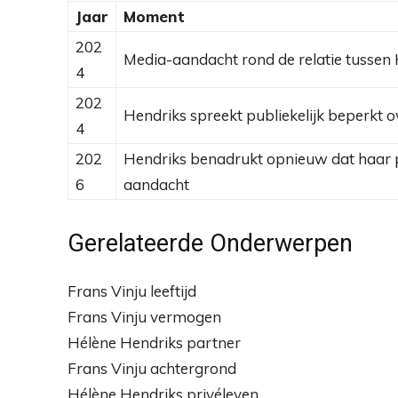
Jaar
Moment
202
Media-aandacht rond de relatie tussen 
4
202
Hendriks spreekt publiekelijk beperkt o
4
202
Hendriks benadrukt opnieuw dat haar p
6
aandacht
Gerelateerde Onderwerpen
Frans Vinju leeftijd
Frans Vinju vermogen
Hélène Hendriks partner
Frans Vinju achtergrond
Hélène Hendriks privéleven