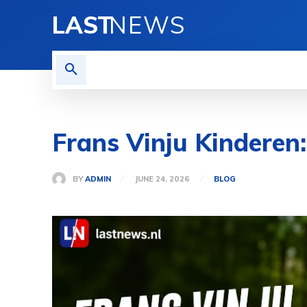
LAST
NEWS
HOME
BLOG
PRIVACY
Frans Vinju Kinderen
BY
ADMIN
JUNE 24, 2026
BLOG