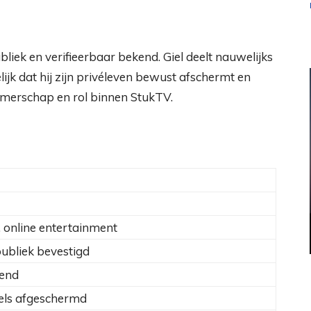
bliek en verifieerbaar bekend. Giel deelt nauwelijks
delijk dat hij zijn privéleven bewust afschermt en
emerschap en rol binnen StukTV.
e, online entertainment
publiek bevestigd
kend
els afgeschermd