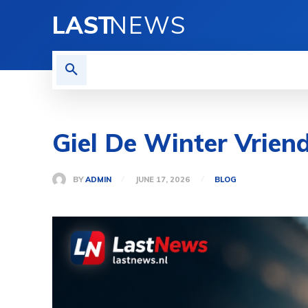
LAST
NEWS
HOME
BLOG
PRIVACY
Giel De Winter Vriend
BY
ADMIN
JUNE 17, 2026
BLOG