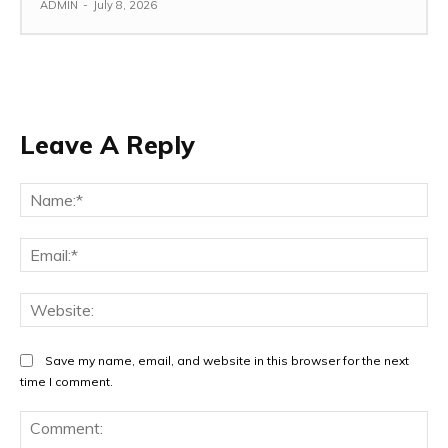
ADMIN
-
July 8, 2026
Leave A Reply
Na
Ema
Web
Save my name, email, and website in this browser for the next
time I comment.