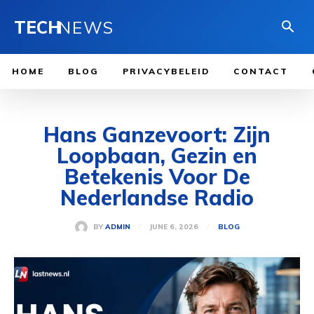
TECH
NEWS
HOME
BLOG
PRIVACYBELEID
CONTACT
Hans Ganzevoort: Zijn
Loopbaan, Gezin en
Betekenis Voor De
Nederlandse Radio
JUNE 6, 2026
BY
ADMIN
BLOG