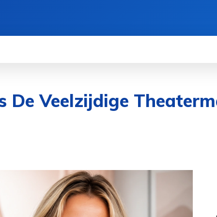
BELEID
CONTACT
OVER ONS
MORE
Is De Veelzijdige Theater