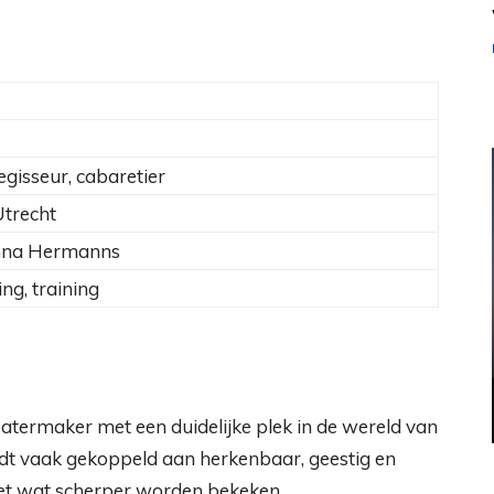
egisseur, cabaretier
Utrecht
nna Hermanns
ng, training
eatermaker met een duidelijke plek in de wereld van
ordt vaak gekoppeld aan herkenbaar, geestig en
 net wat scherper worden bekeken.