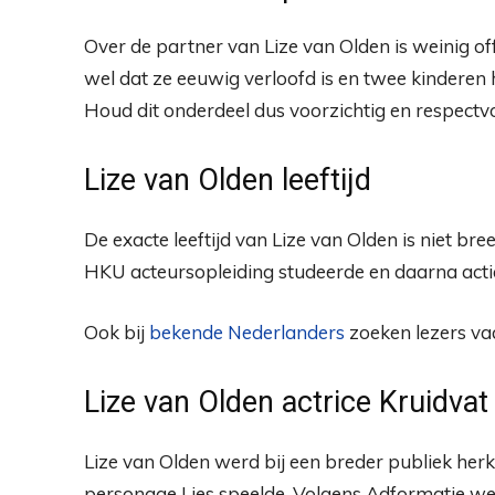
Over de partner van Lize van Olden is weinig off
wel dat ze eeuwig verloofd is en twee kinderen h
Houd dit onderdeel dus voorzichtig en respectvo
Lize van Olden leeftijd
De exacte leeftijd van Lize van Olden is niet br
HKU acteursopleiding studeerde en daarna actie
Ook bij
bekende Nederlanders
zoeken lezers vaa
Lize van Olden actrice Kruidva
Lize van Olden werd bij een breder publiek her
personage Lies speelde. Volgens Adformatie wer