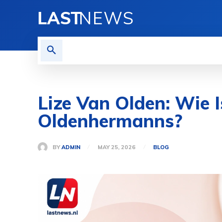
LAST
NEWS
HOME
BLOG
PRIVACY
Lize Van Olden: Wie 
Oldenhermanns?
BY
ADMIN
MAY 25, 2026
BLOG