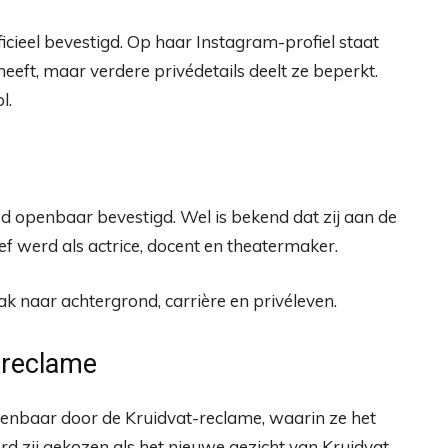
icieel bevestigd. Op haar Instagram-profiel staat
eeft, maar verdere privédetails deelt ze beperkt.
l.
eed openbaar bevestigd. Wel is bekend dat zij aan de
f werd als actrice, docent en theatermaker.
k naar achtergrond, carrière en privéleven.
t reclame
kenbaar door de Kruidvat-reclame, waarin ze het
d zij gekozen als het nieuwe gezicht van Kruidvat