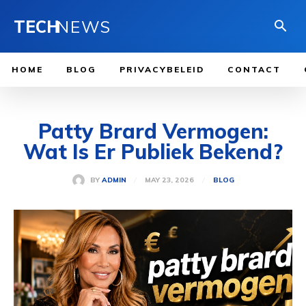
TECH
NEWS
HOME
BLOG
PRIVACYBELEID
CONTACT
Patty Brard Vermogen:
Wat Is Er Publiek Bekend?
MAY 23, 2026
BY
ADMIN
BLOG