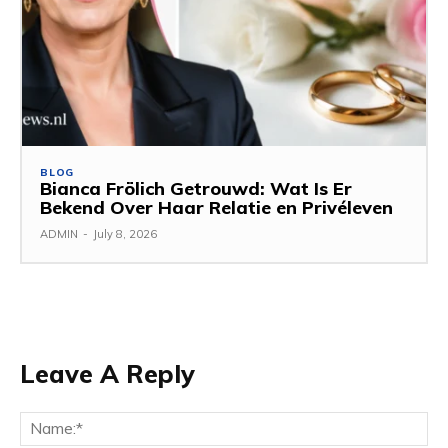
BLOG
Bianca Frölich Getrouwd: Wat Is Er
Bekend Over Haar Relatie en Privéleven
ADMIN
-
July 8, 2026
Leave A Reply
Na