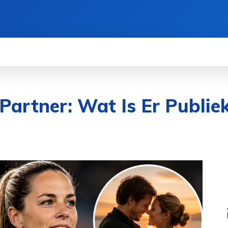
BELEID
CONTACT
OVER ONS
MORE
Partner: Wat Is Er Publie