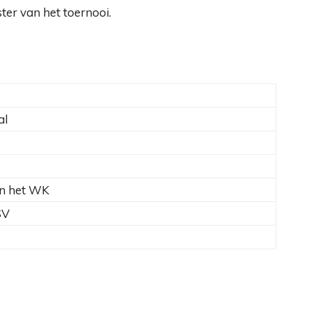
er van het toernooi.
al
an het WK
SV