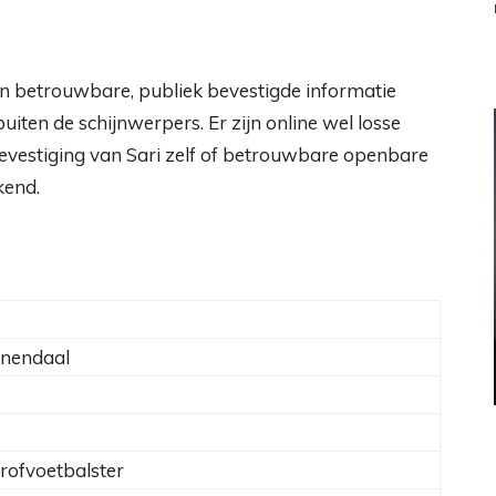
en betrouwbare, publiek bevestigde informatie
iten de schijnwerpers. Er zijn online wel losse
evestiging van Sari zelf of betrouwbare openbare
kend.
enendaal
rofvoetbalster