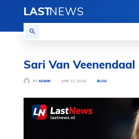
LAST
NEWS
HOME
BLOG
PRIVACY
Sari Van Veenendaal 
BY
ADMIN
JUNE 17, 2026
BLOG