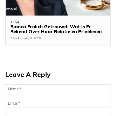
BLOG
Bianca Frölich Getrouwd: Wat Is Er
Bekend Over Haar Relatie en Privéleven
ADMIN
-
July 8, 2026
Leave A Reply
Na
Ema
Web