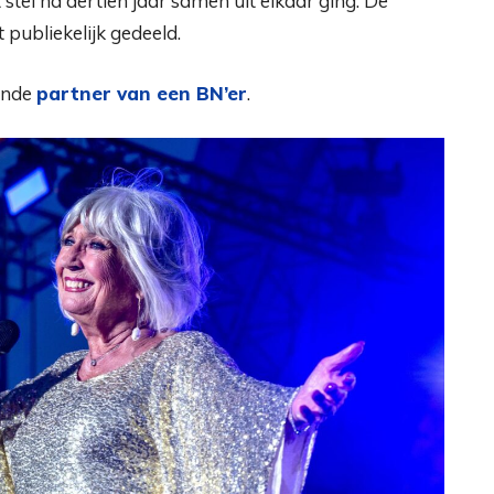
tel na dertien jaar samen uit elkaar ging. De
 publiekelijk gedeeld.
ende
partner van een BN’er
.