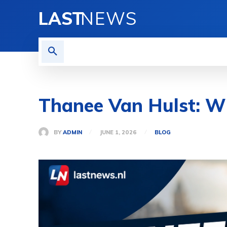
LAST
NEWS
HOME
BLOG
PRIVACY
Thanee Van Hulst: Wi
BY
ADMIN
JUNE 1, 2026
BLOG