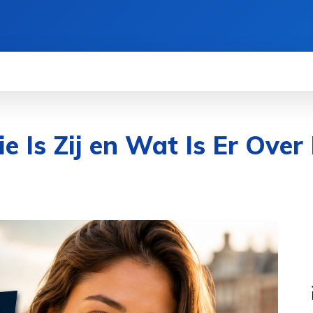
BELEID
CONTACT
OVER ONS
MORE
e Is Zij en Wat Is Er Ove