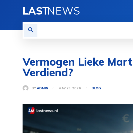
LAST
NEWS
HOME
BLOG
PRIVACY
Vermogen Lieke Marte
Verdiend?
BY
ADMIN
MAY 23, 2026
BLOG