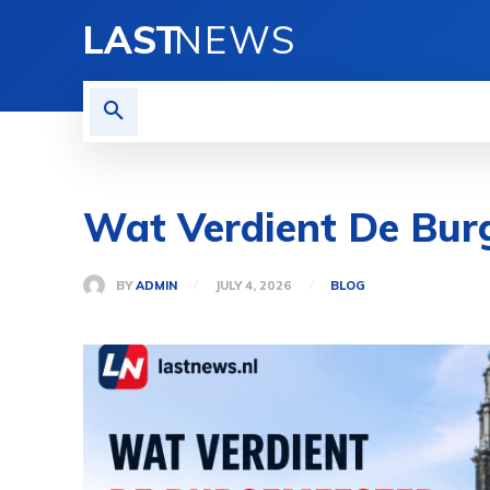
LAST
NEWS
HOME
BLOG
PRIVACY
Wat Verdient De Bu
BY
ADMIN
JULY 4, 2026
BLOG