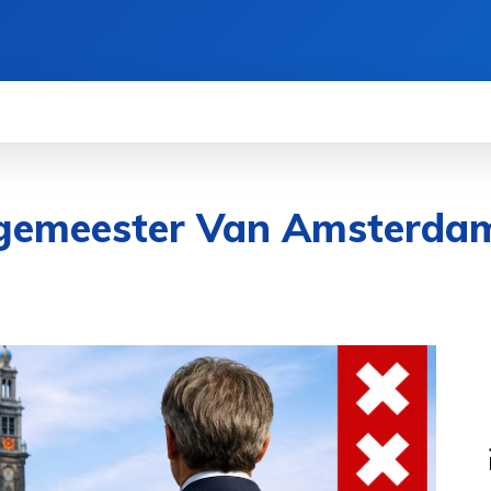
BELEID
CONTACT
OVER ONS
MORE
rgemeester Van Amsterda