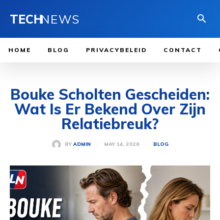
TECH
NEWS
HOME
BLOG
PRIVACYBELEID
CONTACT
Bouke Scholten Gescheiden:
Wat Is Er Bekend Over Zijn
Relatiebreuk?
MAY 14, 2026
BY
ADMIN
BLOG