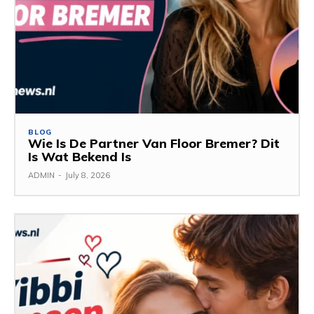
BLOG
Wie Is De Partner Van Floor Bremer? Dit
Is Wat Bekend Is
ADMIN
-
July 8, 2026