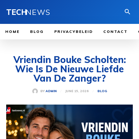
TECH
NEWS
HOME
BLOG
PRIVACYBELEID
CONTACT
Vriendin Bouke Scholten:
Wie Is De Nieuwe Liefde
Van De Zanger?
JUNE 15, 2026
BY
ADMIN
BLOG