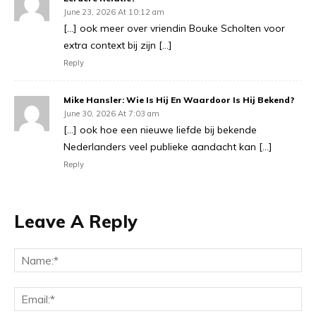
June 23, 2026 At 10:12 am
[…] ook meer over vriendin Bouke Scholten voor
extra context bij zijn […]
Reply
Mike Hansler: Wie Is Hij En Waardoor Is Hij Bekend?
June 30, 2026 At 7:03 am
[…] ook hoe een nieuwe liefde bij bekende
Nederlanders veel publieke aandacht kan […]
Reply
Leave A Reply
Na
Ema